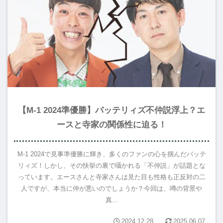
【M-1 2024準優勝】バッテリィズ不仲説浮上？エ
ースと寺家の関係性に迫る！
M-1 2024で見事準優勝に輝き、多くのファンの心を掴んだバッテ
リィズ！しかし、その快挙の裏で囁かれる「不仲説」が話題とな
っています。エースさんと寺家さんは見た目も性格も正反対の二
人ですが、本当に仲が悪いのでしょうか？今回は、噂の背景や
真...
2024.12.28
2025.06.07