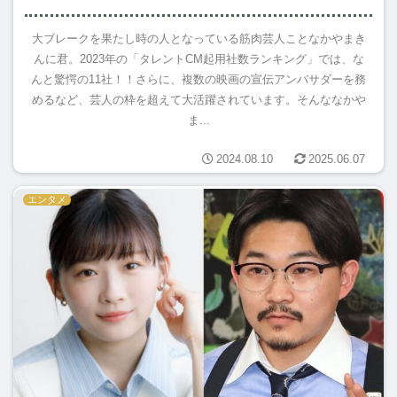
大ブレークを果たし時の人となっている筋肉芸人ことなかやまき
んに君。2023年の「タレントCM起用社数ランキング」では、な
んと驚愕の11社！！さらに、複数の映画の宣伝アンバサダーを務
めるなど、芸人の枠を超えて大活躍されています。そんななかや
ま...
2024.08.10
2025.06.07
エンタメ