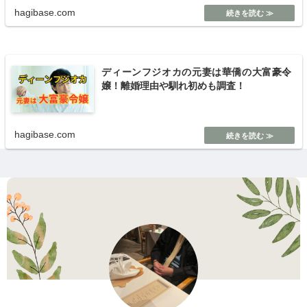
hagibase.com
ディーンフジオカの元妻は華僑の大富豪令
嬢！離婚理由や馴れ初めも調査！
hagibase.com