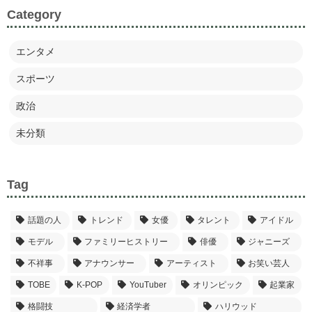
Category
エンタメ
スポーツ
政治
未分類
Tag
話題の人
トレンド
女優
タレント
アイドル
モデル
ファミリーヒストリー
俳優
ジャニーズ
不祥事
アナウンサー
アーティスト
お笑い芸人
TOBE
K-POP
YouTuber
オリンピック
起業家
格闘技
経済学者
ハリウッド