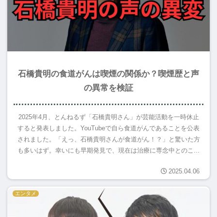
石橋貴明の食道がんは喫煙の関係か？喫煙歴と声
の異常を検証
2025年4月、とんねるず「石橋貴明さん」が芸能活動を一時休止
すると発表しました。YouTubeで自ら食道がんであることを公表
されました。「えっ、石橋貴明さんが食道がん！？」と驚いた方
も多いはず。幸いにも早期発見で、現在は治療に専念中とのこ...
2025.04.06
エンタメ