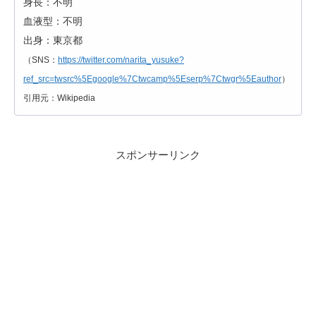
身長：不明
血液型：不明
出身：東京都
（SNS：
https://twitter.com/narita_yusuke?
ref_src=twsrc%5Egoogle%7Ctwcamp%5Eserp%7Ctwgr%5Eauthor
）
引用元：Wikipedia
スポンサーリンク