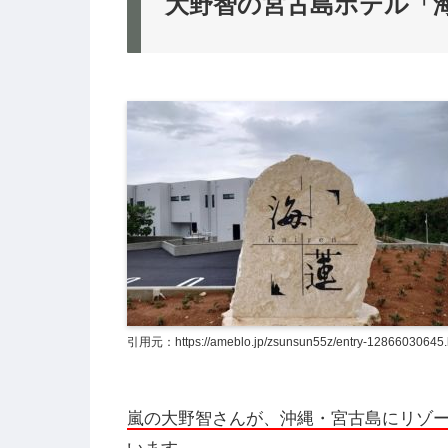
大野智の宮古島ホテル「
引用元：https://ameblo.jp/zsunsun55z/entry-12866030645.
嵐の大野智さんが、沖縄・宮古島にリゾ