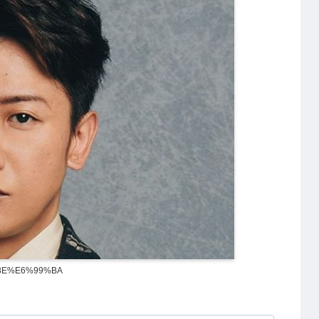
%8E%E6%99%BA