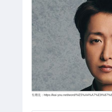
引用元：https://kai-you.net/word/%E5%A4%A7%E9%87