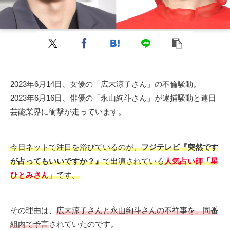
2023年6月14日、女優の「広末涼子さん」の不倫騒動。
2023年6月16日、俳優の「永山絢斗さん」が逮捕騒動と連日
芸能業界に衝撃が走っています。
今日ネットで注目を浴びているのが、
フジテレビ『突然です
が占ってもいいですか？』
で出演されている
人気占い師「星
ひとみさん」
です。
その理由は、
広末涼子さんと永山絢斗さんの不祥事を、同番
組内で予言
されていたのです。