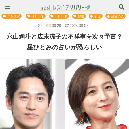
旬のトレンド情報はこちら ≫
エンタメ
タレント
トレンド
俳優
女優
話題の人
2023.06.20
2025.06.07
永山絢斗と広末涼子の不祥事を次々予言？
星ひとみの占いが恐ろしい