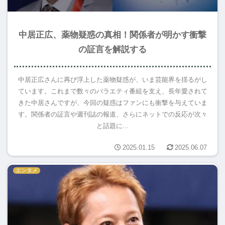
中居正広、薬物疑惑の真相！関係者が明かす衝撃
の証言を解説する
中居正広さんに再び浮上した薬物疑惑が、いま芸能界を揺るがし
ています。これまで数々のバラエティ番組を支え、長年愛されて
きた中居さんですが、今回の疑惑はファンにも衝撃を与えていま
す。関係者の証言や週刊誌の報道、さらにネットでの反応が次々
と話題に...
2025.01.15
2025.06.07
エンタメ