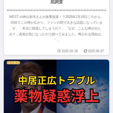
底調査
WEST.の神山智洋さんが衝撃脱退！？2025年2月18日ごろから、
SNSでこの噂が広がり、ファンの間で大きな話題になっていま
す。「本当に脱退してしまうの？」「なぜ、こんな噂が出た
の？」真相が気になったので調べてみました。噂される理由は、
「...
2025.02.19
2025.06.07
エンタメ