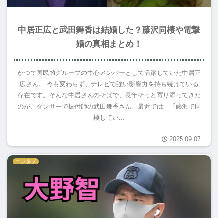
中居正広と武田舞香は結婚した？藤沢同棲や電撃
婚の真相まとめ！
かつて国民的グループの中心メンバーとして活躍していた中居正
広さん。 今も変わらず、テレビで強い影響力を持ち続けている
存在です。そんな中居さんのそばで、長年そっと寄り添ってきた
のが、ダンサーで振付師の武田舞香さん。最近では、「藤沢で同
棲してい...
2025.09.07
エンタメ